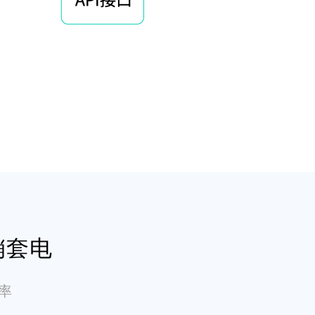
销套电
率